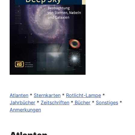
Atlanten
*
Sternkarten
*
Rotlicht-Lampe
*
Jahrbücher
*
Zeitschriften
*
Bücher
*
Sonstiges
*
Anmerkungen