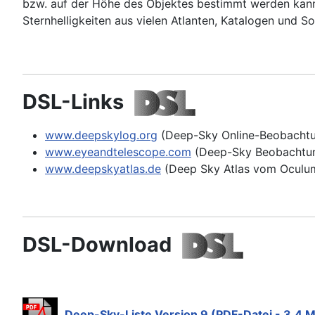
bzw. auf der Höhe des Objektes bestimmt werden kann
Sternhelligkeiten aus vielen Atlanten, Katalogen und S
DSL-Links
www.deepskylog.org
(Deep-Sky Online-Beobacht
www.eyeandtelescope.com
(Deep-Sky Beobachtun
www.deepskyatlas.de
(Deep Sky Atlas vom Oculum
DSL-Download
Deep-Sky-Liste Version 9 (PDF-Datei - 3,4 