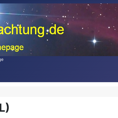
ge
L)