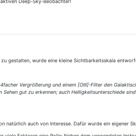
n aktiven Deep-Sky-Beobachter!
u gestalten, wurde eine kleine Sichtbarkeitsskala entworf
acher Vergrößerung und einem [OIII]-Filter den Galaktisch
 Sehen gut zu erkennen; auch Helligkeitsunterschiede sind f
tion natürlich auch von Interesse. Dafür wurde ein eigener S
 sehr viele Faktoren eine Rolle: Neben dem verwendeten In