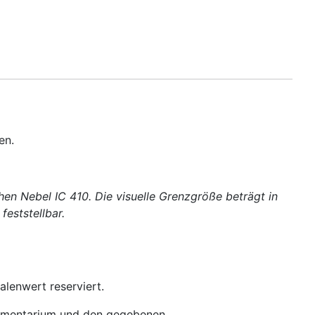
en.
en Nebel IC 410. Die visuelle Grenzgröße beträgt in
eststellbar.
kalenwert reserviert.
strumentarium und den gegebenen