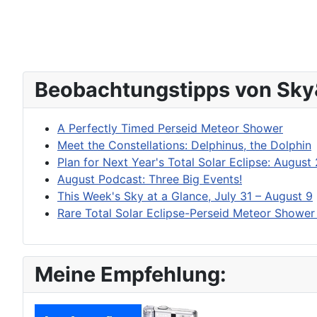
Beobachtungstipps von Sky
A Perfectly Timed Perseid Meteor Shower
Meet the Constellations: Delphinus, the Dolphin
Plan for Next Year's Total Solar Eclipse: August
August Podcast: Three Big Events!
This Week's Sky at a Glance, July 31 – August 9
Rare Total Solar Eclipse-Perseid Meteor Showe
Meine Empfehlung: