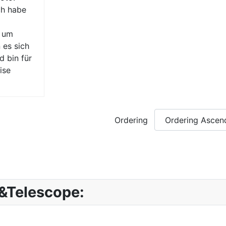
ch habe
, um
 es sich
d bin für
ise
Ordering
&Telescope: