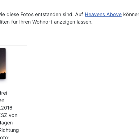
wie diese Fotos entstanden sind. Auf
Heavens Above
können 
liten für Ihren Wohnort anzeigen lassen.
rei
en
.2016
ESZ von
Hagen
 Richtung
oto: